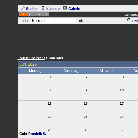
Suchen
Kalender
Galerie
Languag
Login:
Cha
Forum Übersicht
» Kalender
Juni 2026
Montag
Dienstag
Mittwoch
Do
1
2
3
8
9
10
15
16
17
22
23
24
29
30
1
Geb:
Dominik S.