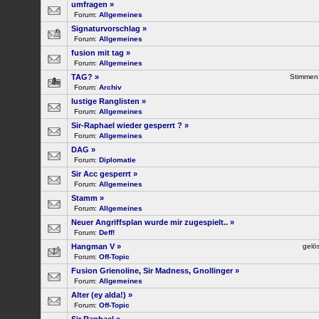
umfragen
»
Forum:
Allgemeines
Signaturvorschlag
»
Forum:
Allgemeines
fusion mit tag
»
Forum:
Allgemeines
TAG?
»
Stimmen
Forum:
Archiv
lustige Ranglisten
»
Forum:
Allgemeines
Sir-Raphael wieder gesperrt ?
»
Forum:
Allgemeines
DAG
»
Forum:
Diplomatie
Sir Acc gesperrt
»
Forum:
Allgemeines
Stamm
»
Forum:
Allgemeines
Neuer Angriffsplan wurde mir zugespielt..
»
Forum:
Deff!
Hangman V
»
gelö
Forum:
Off-Topic
Fusion Grienoline, Sir Madness, Gnollinger
»
Forum:
Allgemeines
Alter (ey alda!)
»
Forum:
Off-Topic