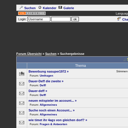
Suchen
Kalender
Galerie
Languag
Login:
Cha
Forum Übersicht
»
Suchen
» Suchergebnisse
.:
Thema
Bewerbung nasuper1972
»
Stimmen
Forum:
Umfragen
Dauer-Deff die zweite
»
Forum:
Deff!
Dauer-deff
»
Forum:
Deff!
neuen mitspieler im account...
»
Forum:
Allgemeines
Suche noch einen Account...
»
Forum:
Allgemeines
wie timet ihr 4ags von gleichen dorf?
»
Forum:
Fragen & Antworten