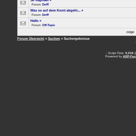
Sir Raphael
»
Forum:
Deff!
Was so auf dem Konti abgeht...
»
Forum:
Deff!
Hallo
»
Forum:
Off-Topic
zeige
Forum Übersicht
»
Suchen
» Suchergebnisse
.: Script-Time:
0,016
|
Powered by
ASP-Fas