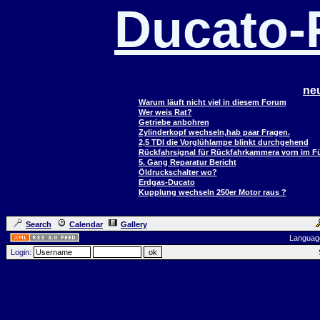
Ducato
ne
Warum läuft nicht viel in diesem Forum
Wer weis Rat?
Getriebe anbohren
Zylinderkopf wechseln,hab paar Fragen.
2,5 TDI die Vorglühlampe blinkt durchgehend
Rückfahrsignal für Rückfahrkammera vorn im 
5. Gang Reparatur Bericht
Öldruckschalter wo?
Erdgas-Ducato
Kupplung wechseln 250er Motor raus ?
Search
Calendar
Gallery
Languag
Login: