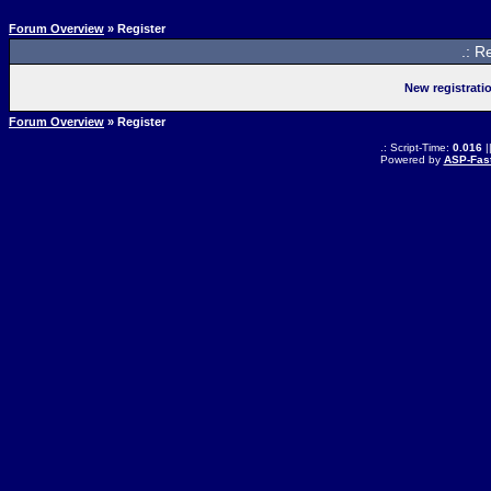
Forum Overview
» Register
.: R
New registrati
Forum Overview
» Register
.: Script-Time:
0.016
|
Powered by
ASP-Fas