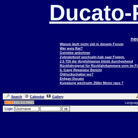
Ducato
ne
Warum läuft nicht viel in diesem Forum
Wer weis Rat?
Getriebe anbohren
Zylinderkopf wechseln,hab paar Fragen.
2,5 TDI die Vorglühlampe blinkt durchgehend
Rückfahrsignal für Rückfahrkammera vorn im 
5. Gang Reparatur Bericht
Öldruckschalter wo?
Erdgas-Ducato
Kupplung wechseln 250er Motor raus ?
Search
Calendar
Gallery
Languag
Login: