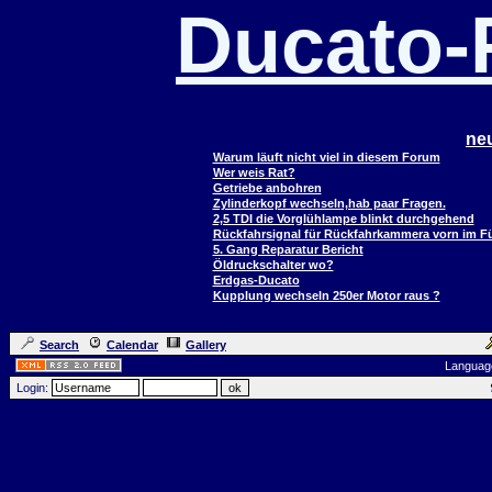
Ducato
ne
Warum läuft nicht viel in diesem Forum
Wer weis Rat?
Getriebe anbohren
Zylinderkopf wechseln,hab paar Fragen.
2,5 TDI die Vorglühlampe blinkt durchgehend
Rückfahrsignal für Rückfahrkammera vorn im 
5. Gang Reparatur Bericht
Öldruckschalter wo?
Erdgas-Ducato
Kupplung wechseln 250er Motor raus ?
Search
Calendar
Gallery
Languag
Login: