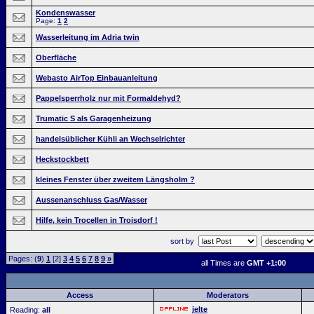
Kondenswasser
Page:
1
2
Wasserleitung im Adria twin
Oberfläche
Webasto AirTop Einbauanleitung
Pappelsperrholz nur mit Formaldehyd?
Trumatic S als Garagenheizung
handelsüblicher Kühli an Wechselrichter
Heckstockbett
kleines Fenster über zweitem Längsholm ?
Aussenanschluss Gas/Wasser
Hilfe, kein Trocellen in Troisdorf !
sort by
Pages: (
9
)
1
[2]
3
4
5
6
7
8
9
»
all Times are
GMT +1:00
Access
Moderators
jelte
Reading:
all