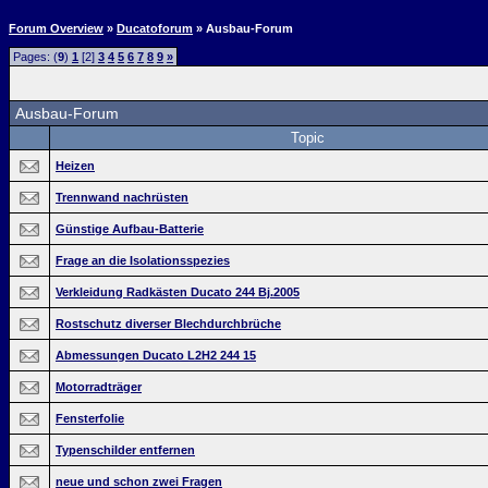
Forum Overview
»
Ducatoforum
» Ausbau-Forum
Pages: (
9
)
1
[2]
3
4
5
6
7
8
9
»
Ausbau-Forum
Topic
Heizen
Trennwand nachrüsten
Günstige Aufbau-Batterie
Frage an die Isolationsspezies
Verkleidung Radkästen Ducato 244 Bj.2005
Rostschutz diverser Blechdurchbrüche
Abmessungen Ducato L2H2 244 15
Motorradträger
Fensterfolie
Typenschilder entfernen
neue und schon zwei Fragen