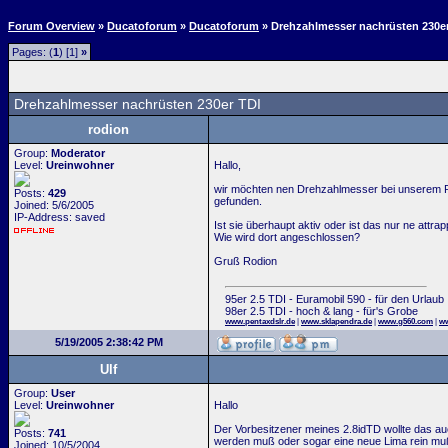
Forum Overview
»
Ducatoforum
»
Ducatoforum
» Drehzahlmesser nachrüsten 230e
Pages: (
1
) [1]
»
Drehzahlmesser nachrüsten 230er TDI
rodion
Group:
Moderator
Level:
Ureinwohner
Hallo,
wir möchten nen Drehzahlmesser bei unserem P
Posts:
429
gefunden.
Joined: 5/6/2005
IP-Address: saved
Ist sie überhaupt aktiv oder ist das nur ne attra
Wie wird dort angeschlossen?
Gruß Rodion
95er 2.5 TDI - Euramobil 590 - für den Urlaub
98er 2.5 TDI - hoch & lang - für's Grobe
www.pentaxdslr.de
|
www.sklapendra.de
|
www.g560.com
|
ww
5/19/2005 2:38:42 PM
Ulf
Group:
User
Level:
Ureinwohner
Hallo
Der Vorbesitzener meines 2.8idTD wollte das au
Posts:
741
werden muß oder sogar eine neue Lima rein muß
Joined: 10/5/2004