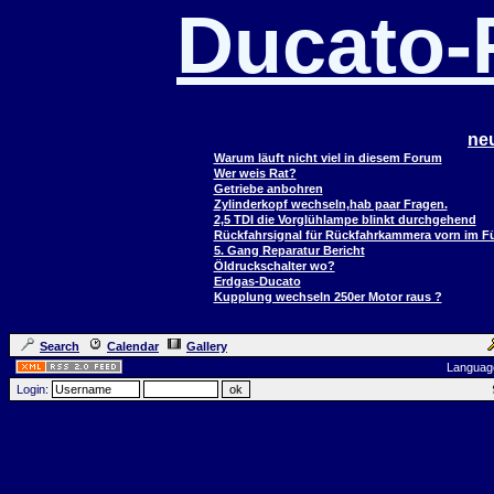
Ducato
ne
Warum läuft nicht viel in diesem Forum
Wer weis Rat?
Getriebe anbohren
Zylinderkopf wechseln,hab paar Fragen.
2,5 TDI die Vorglühlampe blinkt durchgehend
Rückfahrsignal für Rückfahrkammera vorn im 
5. Gang Reparatur Bericht
Öldruckschalter wo?
Erdgas-Ducato
Kupplung wechseln 250er Motor raus ?
Search
Calendar
Gallery
Languag
Login: