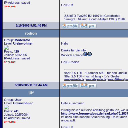
IP-Address: saved
Gruß Ulf
2,8 idTD Typ230 BJ 1997 ist Geschichte
Sunlight T64 auf Ducato Multijet 130 Bj 2016
5/19/2005 9:51:46 PM
rodion
Group:
Moderator
Level:
Ureinwohner
Hallo
Danke für die Info.
Posts:
429
Joined: 5/6/2005
Wirklich schade
IP-Address: saved
Gruß Rodion
95er 2.5 TDI - Euramobil 590 - für den Urlaub
98er 2.5 TDI - hoch & lang - für's Grobe
www.pentaxdslr.de
|
www.sklapendra.de
|
www.g560.com
|
ww
5/20/2005 11:07:44 AM
Ulf
Group:
User
Level:
Ureinwohner
Hallo zusammen
zufällig bin ich auf eine Anleitung gestoßen, w
Posts:
741
http://www.forumvwbus.de/read.php?1,283
Joined: 10/5/2004
ist dazu eine schöne Beschreibung. Da ist auch 
IP-Address: saved
angezapft.
Gruß Ulf