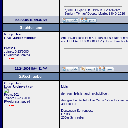
2,8 idTD Typ230 BJ 1997 ist Geschichte
Sunlight T64 auf Ducato Multijet 130 Bj 2016
9/21/2005 11:35:35 AM
Strahlemann
Group:
User
Level:
Junior Member
Am einfachsten einen Kurbelwellensensor nehm
von HELLA (6PU 009 163-171) der ist Baugleich m
Posts:
4
Joined: 3/13/2005
IP-Address: saved
12/24/2005 8:04:11 PM
230schrauber
Group:
User
Level:
Ureinwohner
Moin
der von Hella ist auch nicht billiger,
Posts:
101
Joined: 12/23/2007
das gleiche Bauteil ist im Citrön AX und ZX verb
IP-Address: saved
aber teurer.
Deswegen Schrottplatz
Gruss
230er Schrauber