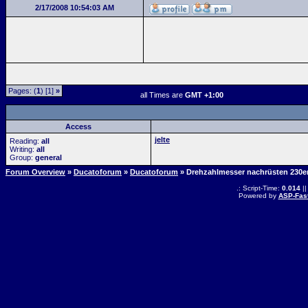
2/17/2008 10:54:03 AM
Pages: (
1
) [1]
»
all Times are
GMT +1:00
Access
jelte
Reading:
all
Writing:
all
Group:
general
Forum Overview
»
Ducatoforum
»
Ducatoforum
» Drehzahlmesser nachrüsten 230e
.: Script-Time:
0.014
||
Powered by
ASP-Fas