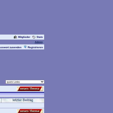
Mitglieder
Stats
Admin
asswort zusenden
Registrieren
letzter Beitrag