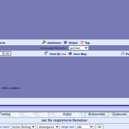
erie
Auktionen
Global
Top
Language/Sprache:
Chat (
0
)
User-Map
P
new
» Alles andere
Thema
Autor
Antworten
Gelesen
nur für registrierte Benutzer
ren nach
zeige seit