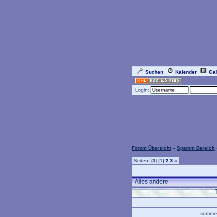
Suchen
Kalender
Gal
Login:
Forum Übersicht
»
Spamm Bereich
Seiten: (
3
) [1]
2
3
»
Alles andere
sortie