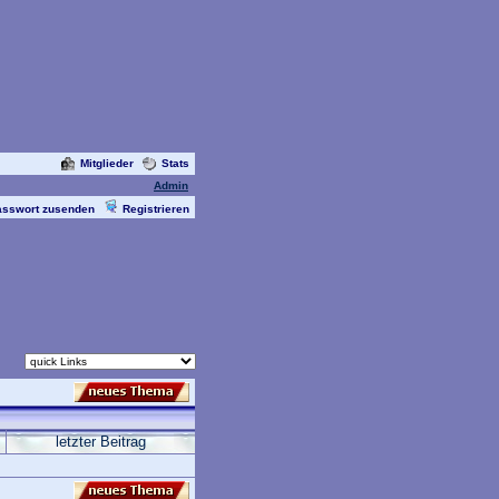
Mitglieder
Stats
Admin
asswort zusenden
Registrieren
letzter Beitrag