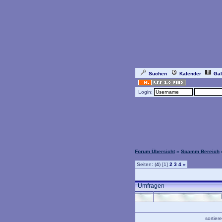
Suchen
Kalender
Gal
Login:
Forum Übersicht
»
Spamm Bereich
Seiten: (
4
) [1]
2
3
4
»
Umfragen
sortie