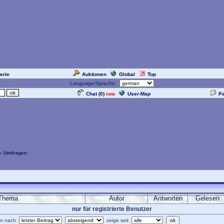
erie
Auktionen
Global
Top
Language/Sprache:
Chat (
0
)
User-Map
P
new
» Umfragen
Thema
Autor
Antworten
Gelesen
nur für registrierte Benutzer
ren nach
zeige seit