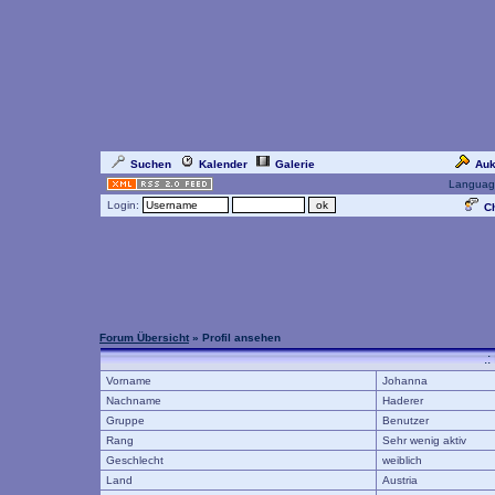
Suchen
Kalender
Galerie
Auk
Languag
Login:
Ch
Forum Übersicht
» Profil ansehen
.:
Vorname
Johanna
Nachname
Haderer
Gruppe
Benutzer
Rang
Sehr wenig aktiv
Geschlecht
weiblich
Land
Austria