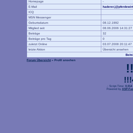
Homepage
-
E-Mail
haderer.j@pferdewirt
ICQ
MSN Messenger
Geburtsdatum
08.12.1992
Mitglied seit
08.06.2006 14:31:27
Beiträge
32
Beiträge pro Tag
0
zuletzt Online
03.07.2008 20:11:47
letzte Aktion
Übersicht ansehen
Beit
Forum Übersicht
» Profil ansehen
!
!!
.: Script-Time:
0,014
Powered by
ASP-Fas