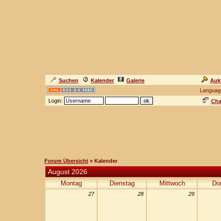
Suchen
Kalender
Galerie
Auk
Languag
Login:
Cha
Forum Übersicht
» Kalender
August 2026
Montag
Dienstag
Mittwoch
Do
27
28
29