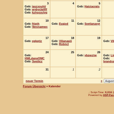
3
4
5
Geb:
iaszxouhji
Geb:
Haictacrats
Geb:
wybyclqlfff
Geb:
kzhgsxclyq
10
11
12
Geb:
ftigth
Geb:
Evajod
Geb:
Svetlanaxyt
Geb:
Veronamwc
17
18
19
Geb:
egkgtiz
Geb:
Vilianawjj
Geb:
Vi
Geb:
Robncl
24
25
26
Geb:
Geb:
ybpwztw
Geb:
Li
HWLdanqOMC
Geb:
Geb:
Svetljcz
brandss
31
1
2
neuer Termin
«
Forum Übersicht
» Kalender
.: Script-Time:
0,016
|
Powered by
ASP-Fas