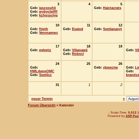
3
4
5
Geb:
iaszxouhji
Geb:
Haictacrats
Geb:
wybyclqlfff
Geb:
kzhgsxclyq
10
11
12
Geb:
ftigth
Geb:
Evajod
Geb:
Svetlanaxyt
Geb:
Veronamwc
17
18
19
Geb:
egkgtiz
Geb:
Vilianawjj
Geb:
Vi
Geb:
Robncl
24
25
26
Geb:
Geb:
ybpwztw
Geb:
Li
HWLdanqOMC
Geb:
Geb:
Svetljcz
brandss
31
1
2
neuer Termin
«
Forum Übersicht
» Kalender
.: Script-Time:
0,012
|
Powered by
ASP-Fas