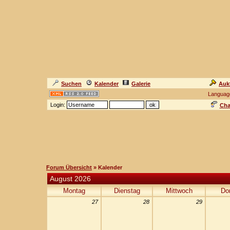
Suchen
Kalender
Galerie
Auk
Languag
Login:
Cha
Forum Übersicht
» Kalender
August 2026
Montag
Dienstag
Mittwoch
Do
27
28
29