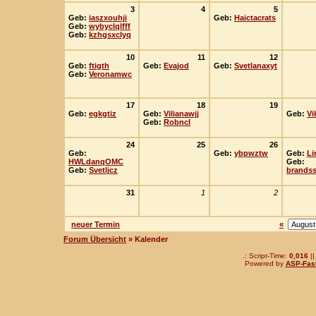
3
4
5
Geb:
iaszxouhji
Geb:
Haictacrats
Geb:
wybyclqlfff
Geb:
kzhgsxclyq
10
11
12
Geb:
ftigth
Geb:
Evajod
Geb:
Svetlanaxyt
Geb:
Veronamwc
17
18
19
Geb:
egkgtiz
Geb:
Vilianawjj
Geb:
Vi
Geb:
Robncl
24
25
26
Geb:
Geb:
ybpwztw
Geb:
Li
HWLdanqOMC
Geb:
Geb:
Svetljcz
brandss
31
1
2
neuer Termin
«
Forum Übersicht
» Kalender
.: Script-Time:
0,016
||
Powered by
ASP-Fas