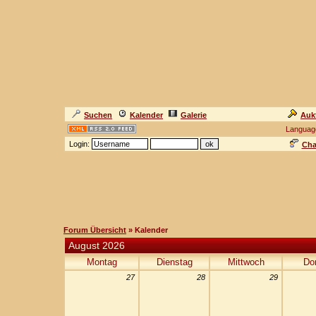
Suchen
Kalender
Galerie
Auk
Languag
Login:
Cha
Forum Übersicht
» Kalender
August 2026
Montag
Dienstag
Mittwoch
Do
27
28
29