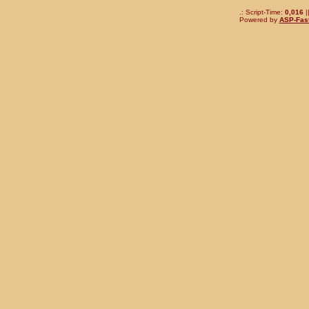
.: Script-Time:
0,016
|
Powered by
ASP-Fas