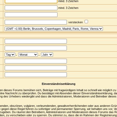
mind. 3 Zeichen
mind. 3 Zeichen
verstecken
.
.
Einverständniserklärung
en dieses Forums bemühen sich, Beiträge mit fragwürdigem Inhalt so schnell wie möglich zu
nzelne Nachricht zu überprüfen. Du bestätigst mit Absenden dieser Einverständniserklärung, d
ng des Urhebers wiedergibt und dass die Administratoren, Moderatoren und Betreiber dieses
idigenden, obszönen, vulgären, verleumdenden, gewaltverherrlichenden oder aus anderen Grün
 gegen diese Regel führen zu sofortiger und permanenter Sperrung, wir behalten uns vor, Ve
rzugeben. Du räumst den Betreibern, Administratoren und Moderatoren dieses Forums das Re
ten, zu verschieben oder zu sperren. Du stimmst zu, dass die im Rahmen der Registrierung