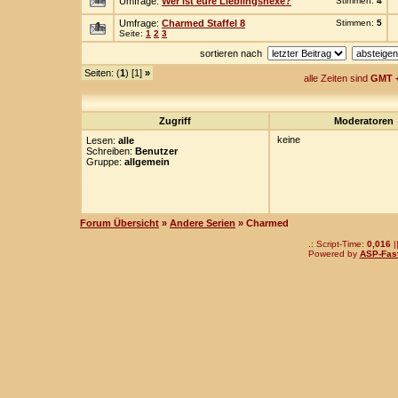
Umfrage:
Wer ist eure Lieblingshexe?
Stimmen:
4
Umfrage:
Charmed Staffel 8
Stimmen:
5
Seite:
1
2
3
sortieren nach
Seiten: (
1
) [1]
»
alle Zeiten sind
GMT +
Zugriff
Moderatoren
keine
Lesen:
alle
Schreiben:
Benutzer
Gruppe:
allgemein
Forum Übersicht
»
Andere Serien
» Charmed
.: Script-Time:
0,016
|
Powered by
ASP-Fas