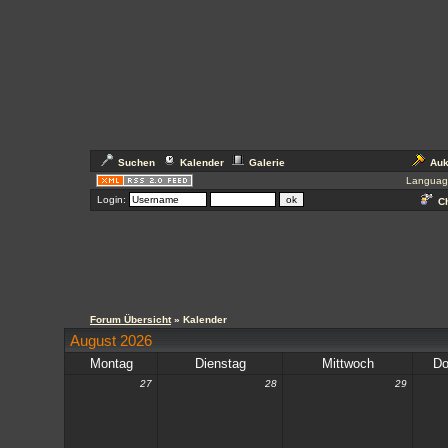
Suchen
Kalender
Galerie
Auk
Languag
Login:
Ch
Forum Übersicht
» Kalender
August 2026
Montag
Dienstag
Mittwoch
Do
27
28
29