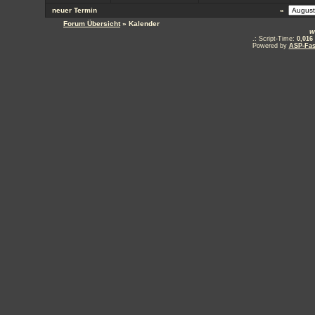
neuer Termin
«
Forum Übersicht
» Kalender
w
.: Script-Time:
0,016
Powered by
ASP-Fas