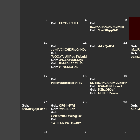
3
4
5
Geb:
FFCGoLSJLf
Geb:
kZumXHhAQtGmZmliq
Geb:
SxrOHgqPAG
10
11
12
Geb:
Geb:
dikkQnlDd
Geb:
JemIVCllCHDRIpCnNDy
lMzyR
Geb:
Geb:
TeGOxTeWIlPsdSWbgM
dcanz
Geb:
XfNJAaxatDMgx
Geb:
RbMlSLEJFjhfEt
Geb:
eTNSMOHZD
17
18
19
Geb:
Geb:
MxlnWNhjutzMoVFbZ
BDchBAnGnlhjmVLapKn
Geb:
PWloMfNnbcmJ
Geb:
KZltzQiQcf
Geb:
UHCaXPnwta
24
25
26
Geb:
Geb:
CFGIrrPWI
Geb:
bNSdzkjqpLdYeF
Geb:
YwLFELbz
ALeGu
Geb:
eVfxbMtlSFWdAgiDe
Geb:
YZTIFaWTtaTmCruy
31
1
2