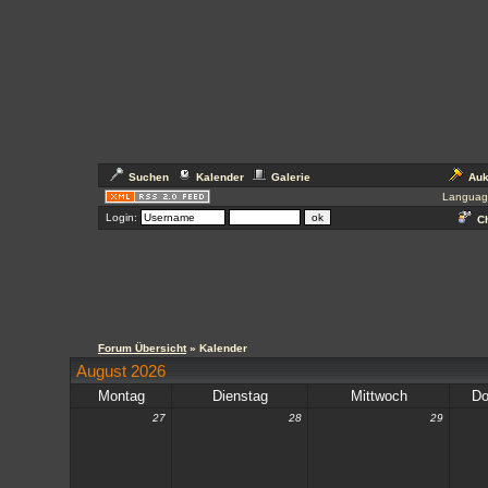
Suchen
Kalender
Galerie
Auk
Languag
Login:
Ch
Forum Übersicht
» Kalender
August 2026
Montag
Dienstag
Mittwoch
Do
27
28
29