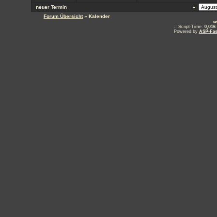
neuer Termin
«
Forum Übersicht
» Kalender
w
.: Script-Time:
0,016
Powered by
ASP-Fas