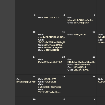
3
4
5
Geb:
FFCGoLSJLf
Geb:
kZumXHhAQtGmZmliq
Geb:
SxrOHgqPAG
10
11
12
Geb:
Geb:
dikkQnlDd
Geb:
JemIVCllCHDRIpCnNDy
lMzyR
Geb:
Geb:
TeGOxTeWIlPsdSWbgM
dcanz
Geb:
XfNJAaxatDMgx
Geb:
RbMlSLEJFjhfEt
Geb:
eTNSMOHZD
17
18
19
Geb:
Geb:
MxlnWNhjutzMoVFbZ
BDchBAnGnlhjmVLapKn
Geb:
PWloMfNnbcmJ
Geb:
KZltzQiQcf
Geb:
UHCaXPnwta
24
25
26
Geb:
Geb:
CFGIrrPWI
Geb:
bNSdzkjqpLdYeF
Geb:
YwLFELbz
ALeGu
Geb:
eVfxbMtlSFWdAgiDe
Geb:
YZTIFaWTtaTmCruy
31
1
2