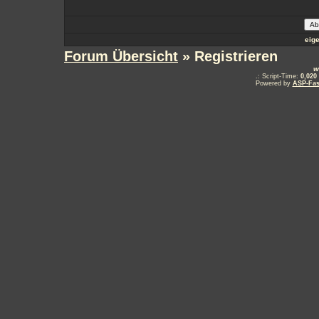
eig
Forum Übersicht
» Registrieren
w
.: Script-Time:
0,020
Powered by
ASP-Fas