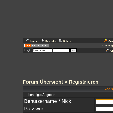
Suchen
Kalender
Galerie
Auk
Languag
Login:
Ch
Forum Übersicht
» Registrieren
.: Regi
:: benötigte Angaben :.
Benutzername / Nick
Passwort