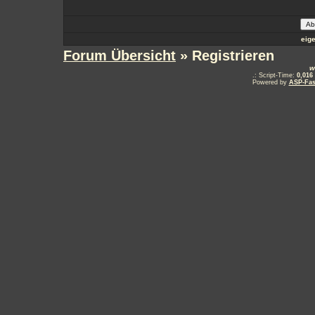
eig
Forum Übersicht
» Registrieren
w
.: Script-Time:
0,016
Powered by
ASP-Fas