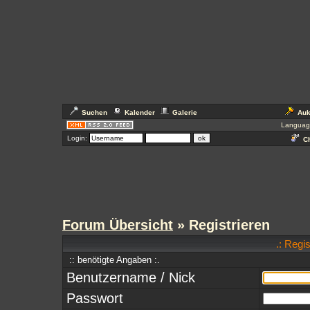
Suchen
Kalender
Galerie
Auk
Languag
Login:
Ch
Forum Übersicht
» Registrieren
.: Regi
:: benötigte Angaben :.
Benutzername / Nick
Passwort