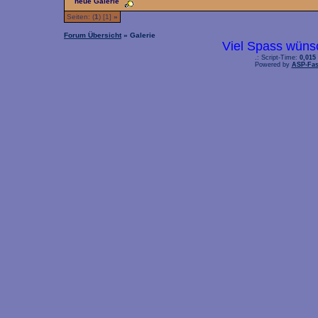
neue Galerie
Seiten: (
1
) [1]
»
Forum Übersicht
» Galerie
Viel Spass wüns
.: Script-Time:
0,015
Powered by
ASP-Fas