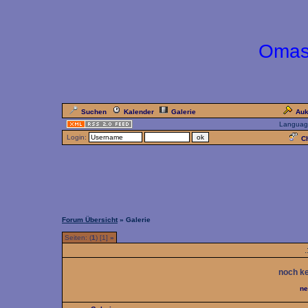
Omas
Suchen
Kalender
Galerie
Auk
Languag
Login:
Ch
Forum Übersicht
» Galerie
Seiten: (
1
) [1]
»
.
noch ke
ne