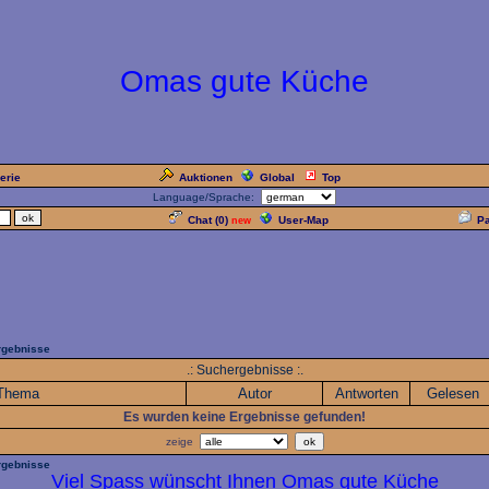
Omas gute Küche
erie
Auktionen
Global
Top
Language/Sprache:
Chat (
0
)
User-Map
P
new
gebnisse
.: Suchergebnisse :.
Thema
Autor
Antworten
Gelesen
Es wurden keine Ergebnisse gefunden!
zeige
gebnisse
Viel Spass wünscht Ihnen Omas gute Küche