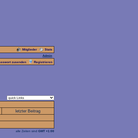
Mitglieder
Stats
Admin
asswort zusenden
Registrieren
letzter Beitrag
alle Zeiten sind
GMT +1:00