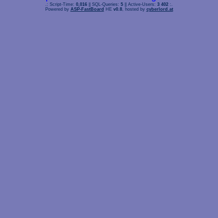
.: Script-Time:
0,016
|| SQL-Queries:
5
|| Active-Users:
3 402
:.
Powered by
ASP-FastBoard
HE
v0.8
, hosted by
cyberlord.at