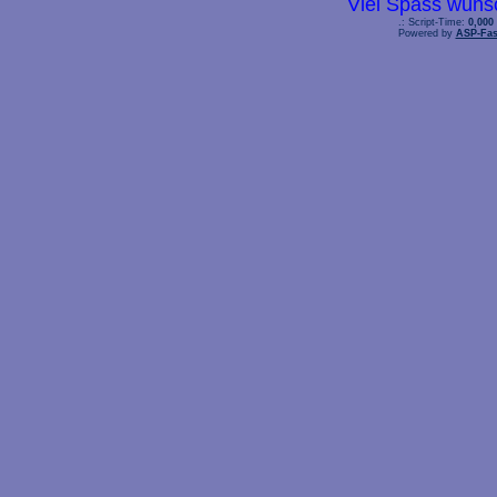
Viel Spass wüns
.: Script-Time:
0,000
Powered by
ASP-Fas