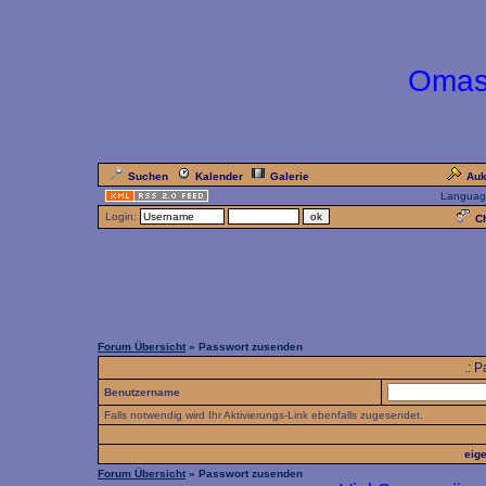
Omas
Suchen
Kalender
Galerie
Auk
Languag
Login:
Ch
Forum Übersicht
» Passwort zusenden
.: 
Benutzername
Falls notwendig wird Ihr Aktivierungs-Link ebenfalls zugesendet.
eig
Forum Übersicht
» Passwort zusenden