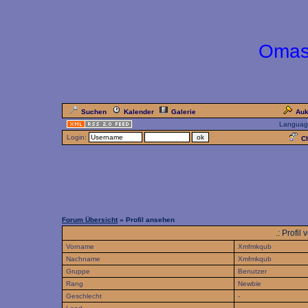
Omas
Suchen
Kalender
Galerie
Auk
Languag
Login:
Ch
Forum Übersicht
» Profil ansehen
.: Profi
Vorname
Xmfmkqub
Nachname
Xmfmkqub
Gruppe
Benutzer
Rang
Newbie
Geschlecht
-