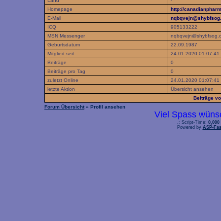
Land
-
Homepage
http://canadianpha
E-Mail
nqbqvejn@shybfsog
ICQ
905133222
MSN Messenger
nqbqvejn@shybfsog.
Geburtsdatum
22.09.1987
Mitglied seit
24.01.2020 01:07:41
Beiträge
0
Beiträge pro Tag
0
zuletzt Online
24.01.2020 01:07:41
letzte Aktion
Übersicht ansehen
Beiträge v
Forum Übersicht
» Profil ansehen
Viel Spass wüns
.: Script-Time:
0,000
Powered by
ASP-Fas