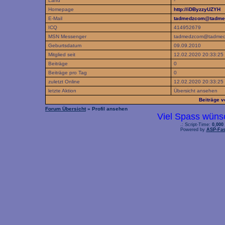
Land
-
Homepage
http://iDByzzyUZYH
E-Mail
tadmedzcom@tadme
ICQ
414952679
MSN Messenger
tadmedzcom@tadmed
Geburtsdatum
09.09.2010
Mitglied seit
12.02.2020 20:33:25
Beiträge
0
Beiträge pro Tag
0
zuletzt Online
12.02.2020 20:33:25
letzte Aktion
Übersicht ansehen
Beiträge 
Forum Übersicht
» Profil ansehen
Viel Spass wüns
.: Script-Time:
0,000
Powered by
ASP-Fas