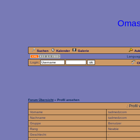
Omas
Suchen
Kalender
Galerie
Auk
Languag
Login:
Ch
Forum Übersicht
» Profil ansehen
.: Prof
Vorname
tadmedzcom
Nachname
tadmedzcom
Gruppe
Benutzer
Rang
Newbie
Geschlecht
-