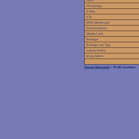
Land
Homepage
E-Mail
ICQ
MSN Messenger
Geburtsdatum
Mitglied seit
Beiträge
Beiträge pro Tag
zuletzt Online
letzte Aktion
Forum Übersicht
» Profil ansehen