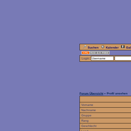
Suchen
Kalender
Gal
Login:
Forum Übersicht
» Profil ansehen
Vorname
Nachname
Gruppe
Rang
Geschlecht