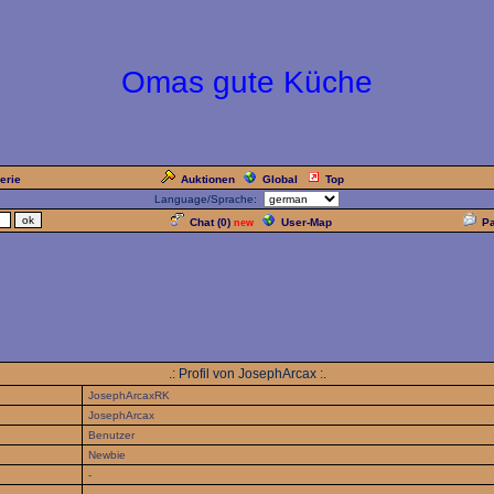
Omas gute Küche
erie
Auktionen
Global
Top
Language/Sprache:
Chat (
0
)
User-Map
P
new
.: Profil von JosephArcax :.
JosephArcaxRK
JosephArcax
Benutzer
Newbie
-