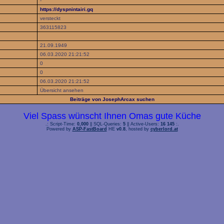
-
https://dyspnintairi.gq
versteckt
363115823
21.09.1949
06.03.2020 21:21:52
0
0
06.03.2020 21:21:52
Übersicht ansehen
Beiträge von JosephArcax suchen
Viel Spass wünscht Ihnen Omas gute Küche
.: Script-Time:
0,000
|| SQL-Queries:
5
|| Active-Users:
16 145
:.
Powered by
ASP-FastBoard
HE
v0.8
, hosted by
cyberlord.at