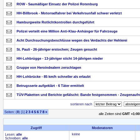
ROW - Saumäßiger Einsatz der Polizei Rotenburg
HH-Billbrook - Motorradfahrer bei Verkehrsunfall schwer verletzt
Hamburgweite Rotlichtkontrollen durchgeführt
Polizei verteilt eine Million Anti-Klau-Anhänger für Fahrzeuge
Acht Durchsuchungsbeschlüsse wegen des Verdachts der Hehlerei
St. Pauli - 26-jähriger erstochen; Zeugen gesucht
HH-Lohbrügge - 13-jähriger sticht 14-jährigen nieder
Gruppe von Heroindealern zerschlagen
HH-Lohbrücke - 85 km/h schneller als erlaubt
Betrugsserie aufgeklärt - 6 Täter ermittelt
TÜV-Plaketten und Berichte gefälscht: Bande festgenommen - Zeugenaufr
sortieren nach
Seiten: (
8
) [1]
2
3
4
5
6
7
8
»
alle Zeiten sind
GMT +1:00
Zugriff
Moderatoren
keine
Lesen:
alle
Schreiben:
alle