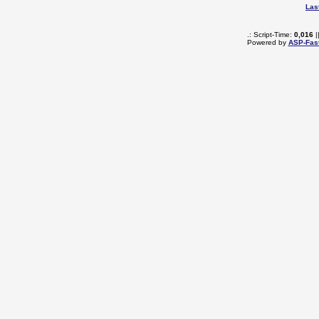
Las
.: Script-Time:
0,016
|
Powered by
ASP-Fas