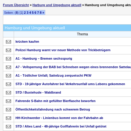
Forum Übersicht
»
Harburg und Umgebung aktuell
» Hamburg und Umgebung aktu
Seiten: (
8
) [1]
2
3
4
5
6
7
8
»
Hamburg und Umgebung aktuell
Thema
krücken kaufen
Polizei Hamburg warnt vor neuer Methode von Trickbetrügern
A1 - Hamburg – Bremen sechsspurig
A7 - Vollsperrung der BAB bei Schnelsen wegen eines brennenden Sattelau
A1 - Tödlicher Unfall; Sattelzug zerquetscht PKW
STD - 19-jähriger Autofahrer bei Verkehrsunfall ums Lebens gekommen
STD / Buxtehude - Waldbrand
Fahrende S-Bahn mit gefüllter Bierflasche beworfen
Öffentlichkeitsfahndung nach schwerem Betrug
HH-Kirchwerder - Linienbus kommt von der Fahrbahn ab
STD / Altes Land - 48-jährige Golffahrerin bei Unfall getötet