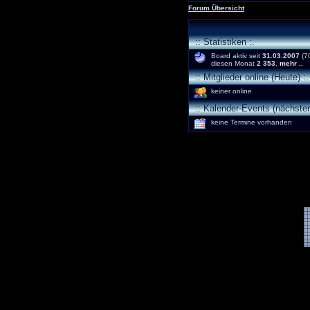
Forum Übersicht
:: Statistiken :.
Board aktiv seit
31.03.2007
(70
diesen Monat
2 353
,
mehr ..
:: Mitglieder online (Heute) :.
keiner online
:: Kalender-Events (nächsten
keine Termine vorhanden