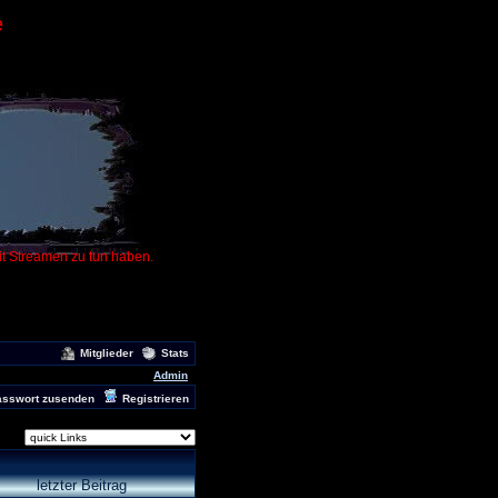
e
it Streamen zu tun haben.
Mitglieder
Stats
Admin
asswort zusenden
Registrieren
letzter Beitrag