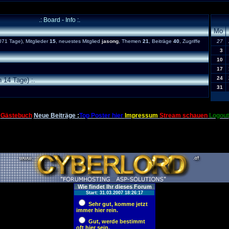
.: Board - Info :.
Mo
71 Tage), Mitglieder
15
, neuestes Mitglied
jasong
, Themen
21
, Beiträge
40
, Zugriffe
27
3
10
17
24
 14 Tage) :.
31
Gästebuch
Neue Beiträge :
Top Poster hier
Impressum
Stream schauen
Logout