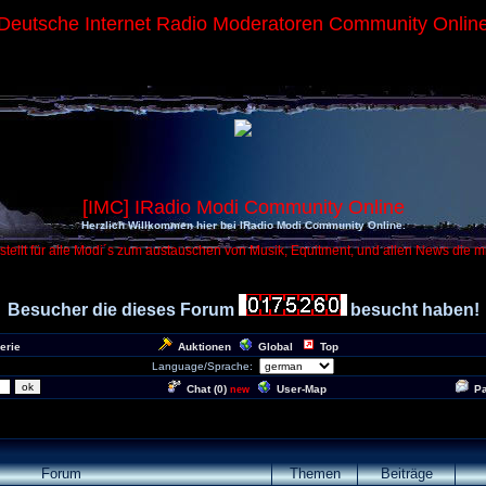
Deutsche Internet Radio Moderatoren Community Onlin
[IMC] IRadio Modi Community Online
Herzlich Willkommen hier bei IRadio Modi Community Online.
tellt für alle Modi´s zum austauschen von Musik, Equitment, und allen News die m
Besucher die dieses Forum
besucht haben!
erie
Auktionen
Global
Top
Language/Sprache:
Chat (
0
)
User-Map
P
new
Forum
Themen
Beiträge