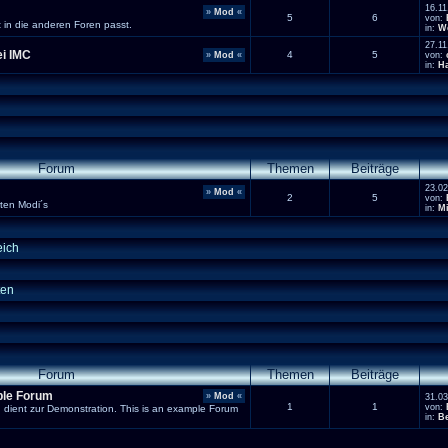
16.11
»
Mod
«
5
6
von:
t in die anderen Foren passt.
in:
We
27.11
ei IMC
4
5
»
Mod
«
von:
in:
Ha
Forum
Themen
Beiträge
23.02
»
Mod
«
2
5
von:
erten Modi´s
in:
Mi
eich
ten
Forum
Themen
Beiträge
ple Forum
»
Mod
«
31.03
1
1
von:
d dient zur Demonstration. This is an example Forum
in:
Be