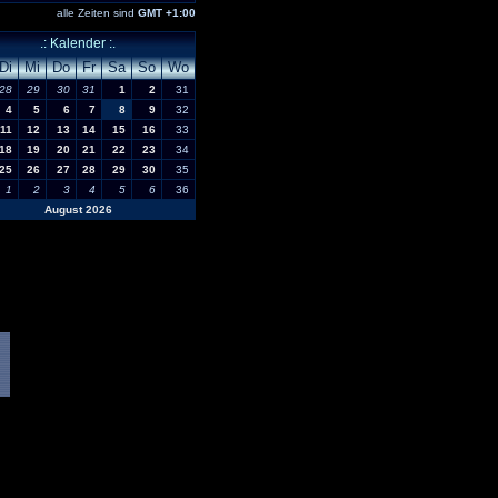
alle Zeiten sind
GMT +1:00
.: Kalender :.
Di
Mi
Do
Fr
Sa
So
Wo
28
29
30
31
1
2
31
4
5
6
7
8
9
32
11
12
13
14
15
16
33
18
19
20
21
22
23
34
25
26
27
28
29
30
35
1
2
3
4
5
6
36
August 2026