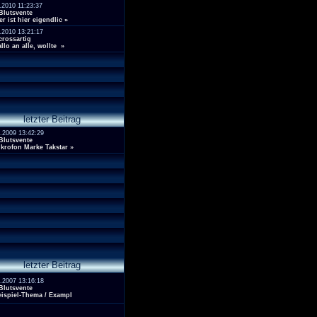
.2010 11:23:37
Blutsvente
r ist hier eigendlic
»
.2010 13:21:17
crossartig
llo an alle, wollte
»
letzter Beitrag
.2009 13:42:29
Blutsvente
krofon Marke Takstar
»
letzter Beitrag
.2007 13:16:18
Blutsvente
ispiel-Thema / Exampl