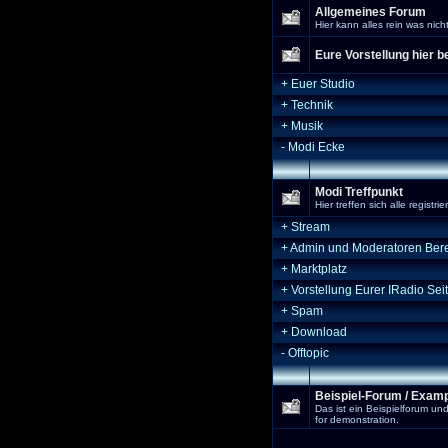
Allgemeines Forum
Hier kann alles rein was nich
Eure Vorstellung hier b
+
Euer Studio
+
Technik
+
Musik
-
Modi Ecke
Modi Treffpunkt
Hier treffen sich alle registri
+
Stream
+
Admin und Moderatoren Ber
+
Marktplatz
+
Vorstellung Eurer IRadio Sei
+
Spam
+
Download
-
Offtopic
Beispiel-Forum / Exam
Das ist ein Beispielforum un
for demonstration.