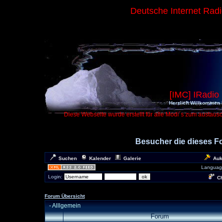
Deutsche Internet Rad
[IMC] IRadio
Herzlich Willkommen 
Diese Webseite wurde erstellt für alle Modi´s zum austaus
Besucher die dieses 
Suchen
Kalender
Galerie
Auk
Languag
Login:
Ch
Forum Übersicht
-
Alllgemein
Forum