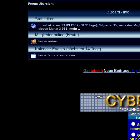
Forum Übersicht
.: Board - Info :.
:: Statistiken :.
Board aktiv seit
31.03.2007
(7072 Tage), Mitglieder
15
, neuestes Mitg
diesen Monat
3 031
,
mehr ..
:: Mitglieder online (Heute) :.
keiner online
:: Kalender-Events (nächsten 14 Tage) :.
keine Termine vorhanden
Gästebuch
Neue Beiträge :
Top 