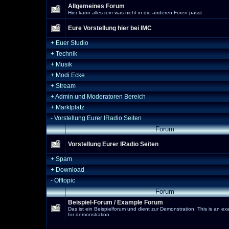
Allgemeines Forum
Hier kann alles rein was nicht in die anderen Foren passt.
Eure Vorstellung hier bei IMC
+
Euer Studio
+
Technik
+
Musik
+
Modi Ecke
+
Stream
+
Admin und Moderatoren Bereich
+
Marktplatz
-
Vorstellung Eurer IRadio Seiten
Forum
Vorstellung Eurer IRadio Seiten
+
Spam
+
Download
-
Offtopic
Forum
Beispiel-Forum / Example Forum
Das ist ein Beispielforum und dient zur Demonstration. This is an e
for demonstration.