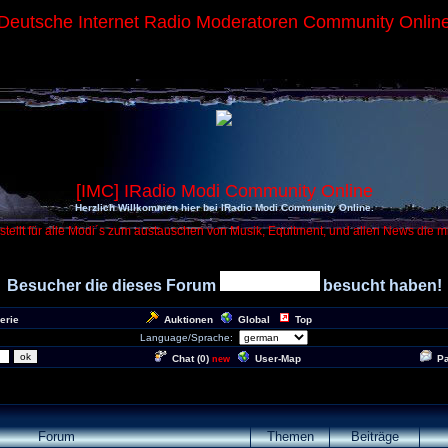
Deutsche Internet Radio Moderatoren Community Onlin
[IMC] IRadio Modi Community Online
Herzlich Willkommen hier bei IRadio Modi Community Online.
tellt für alle Modi´s zum austauschen von Musik, Equitment, und allen News die m
Besucher die dieses Forum
besucht haben!
erie
Auktionen
Global
Top
Language/Sprache:
Chat (
0
)
User-Map
P
new
Forum
Themen
Beiträge