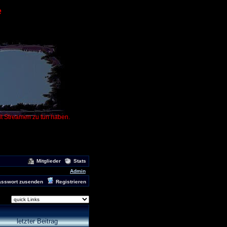
e
it Streamen zu tun haben.
Mitglieder
Stats
Admin
asswort zusenden
Registrieren
letzter Beitrag