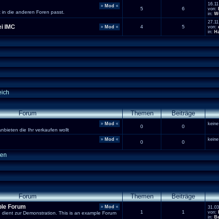
16.11
»
Mod
«
5
6
von:
t in die anderen Foren passt.
in:
We
27.11
ei IMC
4
5
»
Mod
«
von:
in:
Ha
eich
Forum
Themen
Beiträge
»
Mod
«
keine
0
0
nbieten die Ihr verkaufen wollt
»
Mod
«
keine
0
0
ten
Forum
Themen
Beiträge
ple Forum
»
Mod
«
31.03
1
1
von:
d dient zur Demonstration. This is an example Forum
in:
Be