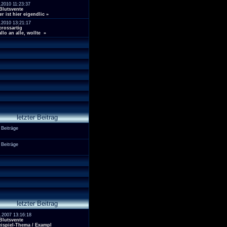
.2010 11:23:37
Blutsvente
r ist hier eigendlic
»
.2010 13:21:17
crossartig
llo an alle, wollte
»
letzter Beitrag
 Beiträge
 Beiträge
letzter Beitrag
.2007 13:16:18
Blutsvente
ispiel-Thema / Exampl