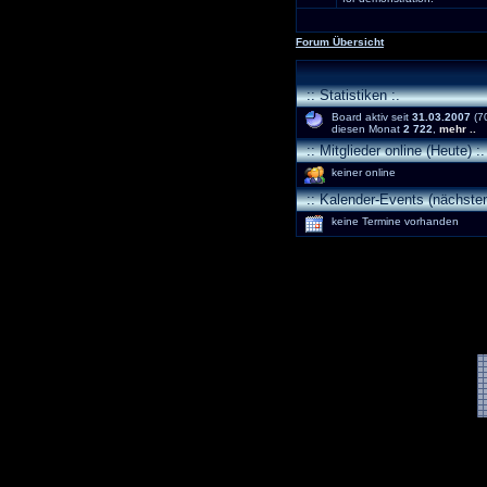
Forum Übersicht
:: Statistiken :.
Board aktiv seit
31.03.2007
(70
diesen Monat
2 722
,
mehr ..
:: Mitglieder online (Heute) :.
keiner online
:: Kalender-Events (nächsten
keine Termine vorhanden