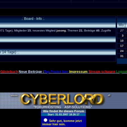
.: Board - Info :.
Mo
71 Tage), Mitglieder
15
, neuestes Mitglied
jasong
, Themen
21
, Beiträge
40
, Zugriffe
27
3
10
17
24
 14 Tage) :.
31
Gästebuch
Neue Beiträge :
Top Poster hier
Impressum
Stream schauen
Logout