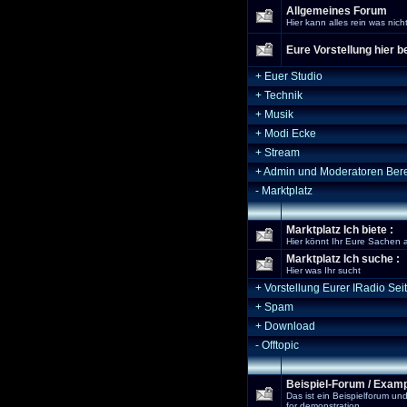
Allgemeines Forum
Hier kann alles rein was nich
Eure Vorstellung hier b
+
Euer Studio
+
Technik
+
Musik
+
Modi Ecke
+
Stream
+
Admin und Moderatoren Ber
-
Marktplatz
Marktplatz Ich biete :
Hier könnt Ihr Eure Sachen a
Marktplatz Ich suche :
Hier was Ihr sucht
+
Vorstellung Eurer IRadio Sei
+
Spam
+
Download
-
Offtopic
Beispiel-Forum / Exam
Das ist ein Beispielforum un
for demonstration.