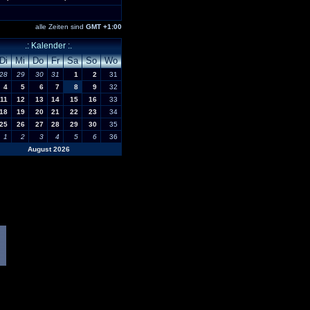
alle Zeiten sind
GMT +1:00
.: Kalender :.
Di
Mi
Do
Fr
Sa
So
Wo
28
29
30
31
1
2
31
4
5
6
7
8
9
32
11
12
13
14
15
16
33
18
19
20
21
22
23
34
25
26
27
28
29
30
35
1
2
3
4
5
6
36
August 2026