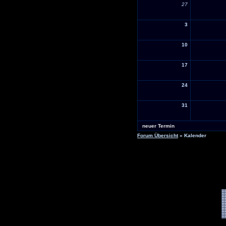
27
3
10
17
24
31
neuer Termin
Forum Übersicht
» Kalender