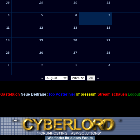
28
29
30
31
4
5
6
7
11
12
13
14
18
19
20
21
25
26
27
28
1
2
3
4
«
»
Gästebuch
Neue Beiträge :
Top Poster hier
Impressum
Stream schauen
Logout