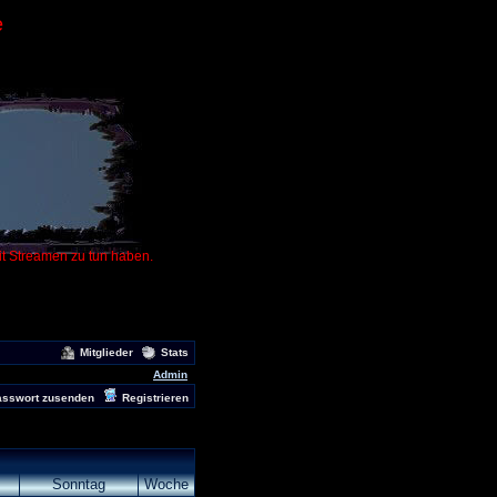
e
it Streamen zu tun haben.
Mitglieder
Stats
Admin
asswort zusenden
Registrieren
Sonntag
Woche