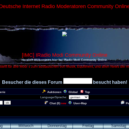
Deutsche Internet Radio Moderatoren Community Onlin
[IMC] IRadio Modi Community Online
Herzlich Willkommen hier bei IRadio Modi Community Online.
tellt für alle Modi´s zum austauschen von Musik, Equitment, und allen News die m
Besucher die dieses Forum
besucht haben!
erie
Auktionen
Global
Top
Language/Sprache:
Chat (
0
)
User-Map
P
new
ag
Mittwoch
Donnerstag
Freitag
Samstag