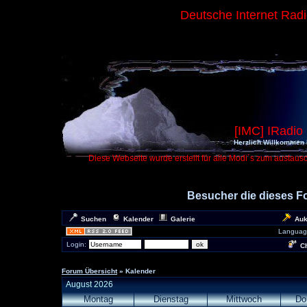
Deutsche Internet Rad
[IMC] IRadio
Herzlich Willkommen 
Diese Webseite wurde erstellt für alle Modi´s zum austaus
Besucher die dieses 
Suchen
Kalender
Galerie
Auk
Languag
Login:
Ch
Forum Übersicht
» Kalender
August 2026
Montag
Dienstag
Mittwoch
Do