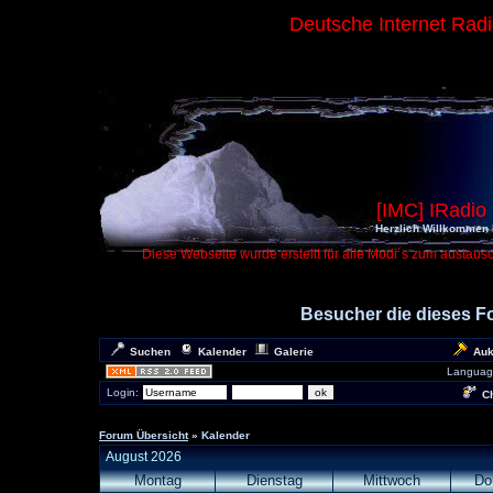
Deutsche Internet Rad
[IMC] IRadio
Herzlich Willkommen 
Diese Webseite wurde erstellt für alle Modi´s zum austaus
Besucher die dieses 
Suchen
Kalender
Galerie
Auk
Languag
Login:
Ch
Forum Übersicht
» Kalender
August 2026
Montag
Dienstag
Mittwoch
Do