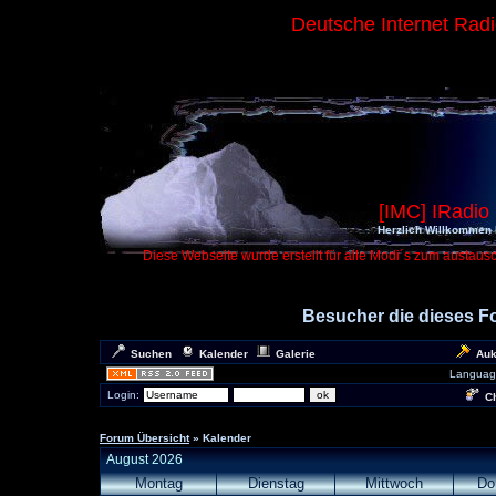
Deutsche Internet Rad
[IMC] IRadio
Herzlich Willkommen 
Diese Webseite wurde erstellt für alle Modi´s zum austaus
Besucher die dieses 
Suchen
Kalender
Galerie
Auk
Languag
Login:
Ch
Forum Übersicht
» Kalender
August 2026
Montag
Dienstag
Mittwoch
Do