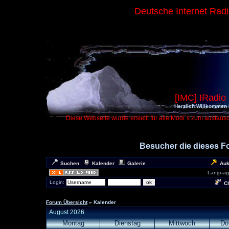
Deutsche Internet Rad
[IMC] IRadio
Herzlich Willkommen 
Diese Webseite wurde erstellt für alle Modi´s zum austaus
Besucher die dieses 
Suchen
Kalender
Galerie
Auk
Languag
Login:
Ch
Forum Übersicht
» Kalender
August 2026
Montag
Dienstag
Mittwoch
Do