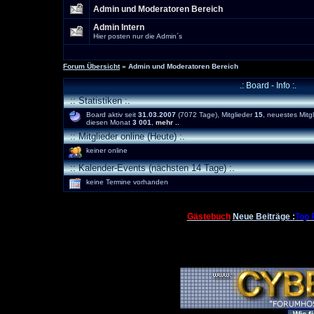
Admin und Moderatoren Bereich
Admin Intern
Hier posten nur die Admin´s
Forum Übersicht
» Admin und Moderatoren Bereich
.: Board - Info :.
:: Statistiken :.
Board aktiv seit
31.03.2007
(7072 Tage), Mitglieder
15
, neuestes Mitg
diesen Monat
3 001
,
mehr ..
:: Mitglieder online (Heute) :.
keiner online
:: Kalender-Events (nächsten 14 Tage) :.
keine Termine vorhanden
Gästebuch
Neue Beiträge :
Top 