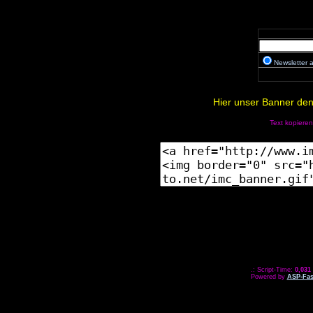
Newsletter
Hier unser Banner den 
Text kopieren
.: Script-Time:
0,031
Powered by
ASP-Fas