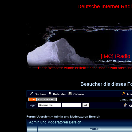
Deutsche Internet Rad
[IMC] IRadio
Herzlich Willkommen 
Diese Webseite wurde erstellt für alle Modi´s zum austaus
Besucher die dieses 
Suchen
Kalender
Galerie
Auk
Languag
Login:
Ch
Forum Übersicht
» Admin und Moderatoren Bereich
Admin und Moderatoren Bereich
Forum