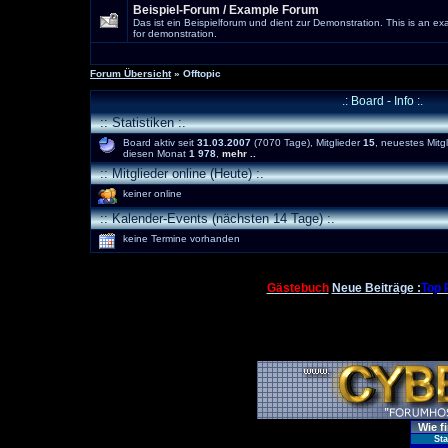
Beispiel-Forum / Example Forum
Das ist ein Beispielforum und dient zur Demonstration. This is an e
for demonstration.
Forum Übersicht
» Offtopic
.: Board - Info :.
:: Statistiken :.
Board aktiv seit
31.03.2007
(7070 Tage), Mitglieder
15
, neuestes Mitg
diesen Monat
1 978
,
mehr ..
:: Mitglieder online (Heute) :.
keiner online
:: Kalender-Events (nächsten 14 Tage) :.
keine Termine vorhanden
Gästebuch
Neue Beiträge :
Top 