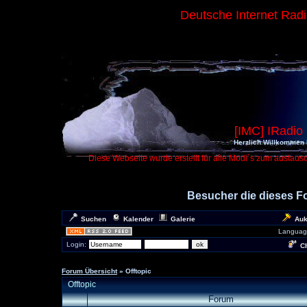
Deutsche Internet Rad
[IMC] IRadio
Herzlich Willkommen 
Diese Webseite wurde erstellt für alle Modi´s zum austaus
Besucher die dieses 
Suchen
Kalender
Galerie
Auk
Languag
Login:
Ch
Forum Übersicht
» Offtopic
Offtopic
Forum