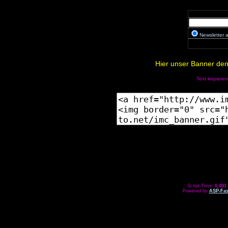
Newsletter
Hier unser Banner den 
Text kopieren
.: Script-Time:
0,031
Powered by
ASP-Fas