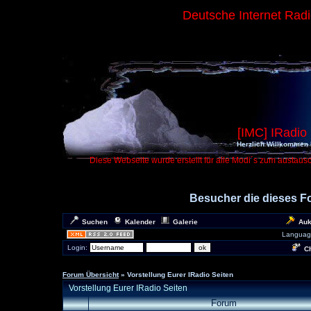
Deutsche Internet Rad
[IMC] IRadio
Herzlich Willkommen 
Diese Webseite wurde erstellt für alle Modi´s zum austaus
Besucher die dieses 
Suchen
Kalender
Galerie
Auk
Languag
Login:
Ch
Forum Übersicht
» Vorstellung Eurer IRadio Seiten
Vorstellung Eurer IRadio Seiten
Forum