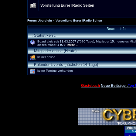
Vorstellung Eurer IRadio Seiten
Forum Übersicht
» Vorstellung Eurer IRadio Seiten
.: Board - Info :.
:: Statistiken :.
Board aktiv seit
31.03.2007
(7070 Tage), Mitglieder
15
, neuestes Mitg
diesen Monat
1 979
,
mehr ..
:: Mitglieder online (Heute) :.
keiner online
:: Kalender-Events (nächsten 14 Tage) :.
keine Termine vorhanden
Gästebuch
Neue Beiträge :
Top 