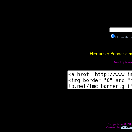
Newsletter
Hier unser Banner den 
Text kopieren
.: Script-Time:
0,031
Powered by
ASP-Fas