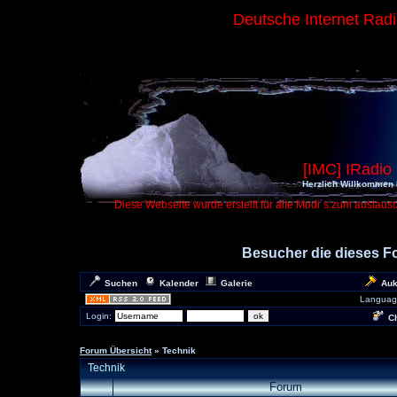
Deutsche Internet Rad
[IMC] IRadio
Herzlich Willkommen 
Diese Webseite wurde erstellt für alle Modi´s zum austaus
Besucher die dieses 
Suchen
Kalender
Galerie
Auk
Languag
Login:
Ch
Forum Übersicht
» Technik
Technik
Forum