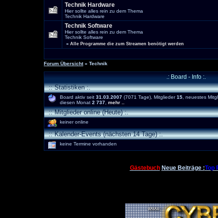
Technik Hardware
Hier sollte alles rein zu dem Thema
Technik Hardware
Technik Software
Hier sollte alles rein zu dem Thema
Technik Software
»
Alle Programme die zum Streamen benötigt werden
Forum Übersicht
» Technik
.: Board - Info :.
:: Statistiken :.
Board aktiv seit
31.03.2007
(7071 Tage), Mitglieder
15
, neuestes Mitg
diesen Monat
2 737
,
mehr ..
:: Mitglieder online (Heute) :.
keiner online
:: Kalender-Events (nächsten 14 Tage) :.
keine Termine vorhanden
Gästebuch
Neue Beiträge :
Top 