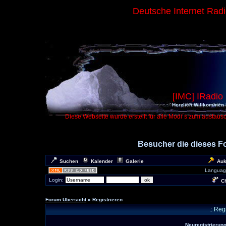
Deutsche Internet Rad
[IMC] IRadio
Herzlich Willkommen 
Diese Webseite wurde erstellt für alle Modi´s zum austaus
Besucher die dieses 
Suchen
Kalender
Galerie
Auk
Languag
Login:
Ch
Forum Übersicht
» Registrieren
.: Reg
Neuregistrierunge