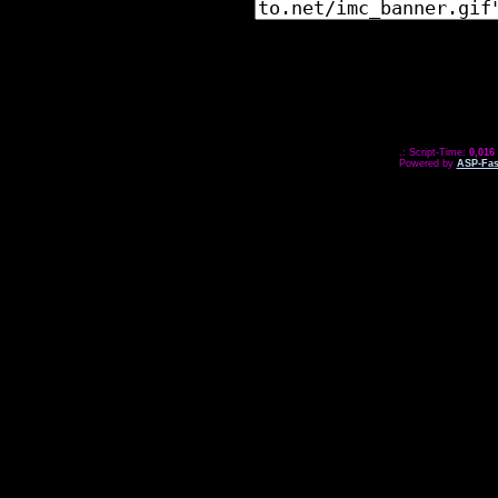
.: Script-Time:
0,016
Powered by
ASP-Fas