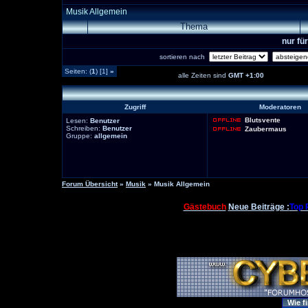
Musik Allgemein
Thema
nur fü
sortieren nach
Seiten: (
1
) [1]
»
alle Zeiten sind
GMT +1:00
Zugriff
Moderatoren
Blutsvente
Lesen:
Benutzer
Schreiben:
Benutzer
Zaubermaus
Gruppe:
allgemein
Forum Übersicht
»
Musik
» Musik Allgemein
Gästebuch
Neue Beiträge :
Top 