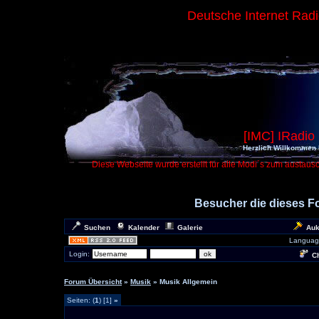
Deutsche Internet Rad
[IMC] IRadio
Herzlich Willkommen 
Diese Webseite wurde erstellt für alle Modi´s zum austaus
Besucher die dieses 
Suchen
Kalender
Galerie
Auk
Languag
Login:
Ch
Forum Übersicht
»
Musik
» Musik Allgemein
Seiten: (
1
) [1]
»