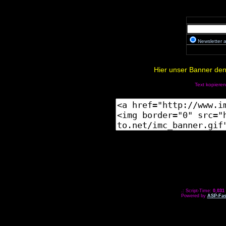
Newsletter
Hier unser Banner den 
Text kopieren
.: Script-Time:
0,031
Powered by
ASP-Fas