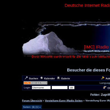
Deutsche Internet Rad
[IMC] IRadio
Herzlich Willkommen 
Diese Webseite wurde erstellt für alle Modi´s zum austaus
Besucher die dieses 
Suchen
Kalender
Galerie
Auk
Languag
Login:
Ch
Fehler: Zugrif
Forum Übersicht
»
Vorstellung Eurer IRadio Seiten
» Vorstellung Eurer IR
Seiten: (
1
) [1]
»