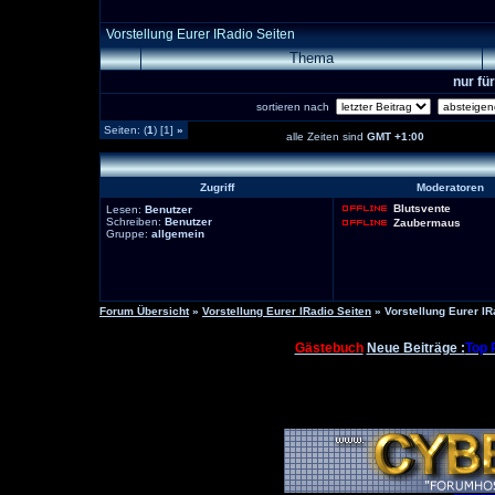
Vorstellung Eurer IRadio Seiten
Thema
nur fü
sortieren nach
Seiten: (
1
) [1]
»
alle Zeiten sind
GMT +1:00
Zugriff
Moderatoren
Blutsvente
Lesen:
Benutzer
Schreiben:
Benutzer
Zaubermaus
Gruppe:
allgemein
Forum Übersicht
»
Vorstellung Eurer IRadio Seiten
» Vorstellung Eurer IR
Gästebuch
Neue Beiträge :
Top 