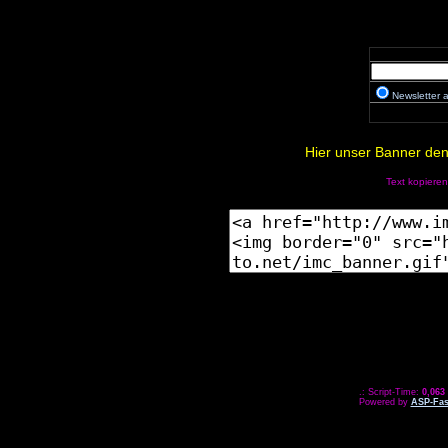
Newsletter
Hier unser Banner den 
Text kopieren
.: Script-Time:
0,063
Powered by
ASP-Fas