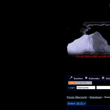
Diese Webseite wurde ers
Suchen
Kalender
Gal
Login:
Forum Übersicht
»
Download
» Dow
Seiten: (
1
) [1]
»