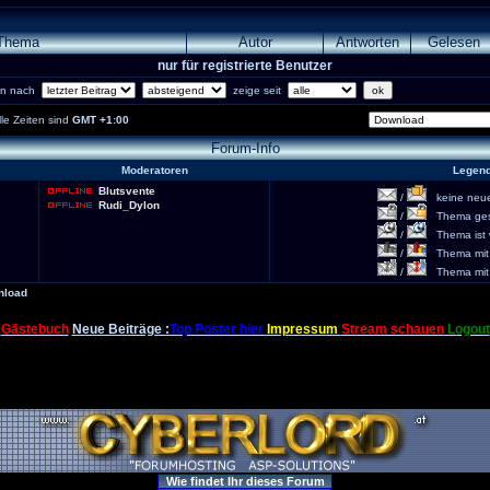
Thema
Autor
Antworten
Gelesen
nur für registrierte Benutzer
ren nach
zeige seit
lle Zeiten sind
GMT +1:00
Forum-Info
Moderatoren
Legen
Blutsvente
/
keine neuen
Rudi_Dylon
/
Thema gesc
/
Thema ist w
/
Thema mit 
/
Thema mit S
nload
Gästebuch
Neue Beiträge :
Top Poster hier
Impressum
Stream schauen
Logout