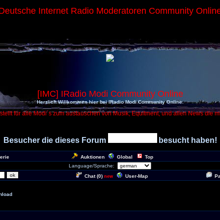
Deutsche Internet Radio Moderatoren Community Onlin
[IMC] IRadio Modi Community Online
Herzlich Willkommen hier bei IRadio Modi Community Online.
tellt für alle Modi´s zum austauschen von Musik, Equitment, und allen News die m
Besucher die dieses Forum
besucht haben!
erie
Auktionen
Global
Top
Language/Sprache:
Chat (
0
)
User-Map
P
new
nload