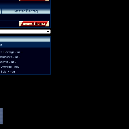
letzter Beitrag
de
 Beiträge / neu
hlossen / neu
ichtig / neu
Umfrage / neu
piel / neu