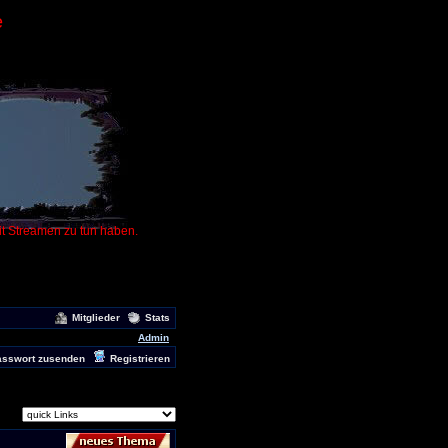
e
it Streamen zu tun haben.
Mitglieder
Stats
Admin
asswort zusenden
Registrieren