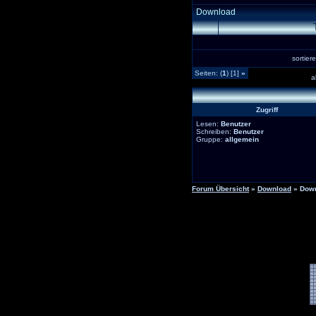
Download
sortie
Seiten: (
1
) [1]
»
a
Zugriff
Lesen:
Benutzer
Schreiben:
Benutzer
Gruppe:
allgemein
Forum Übersicht
»
Download
» Dow