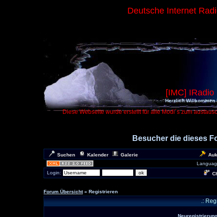
Deutsche Internet Rad
[IMC] IRadio
Herzlich Willkommen 
Diese Webseite wurde erstellt für alle Modi´s zum austaus
Besucher die dieses 
Suchen
Kalender
Galerie
Auk
Languag
Login:
Ch
Forum Übersicht
» Registrieren
.: Reg
Neuregistrierunge