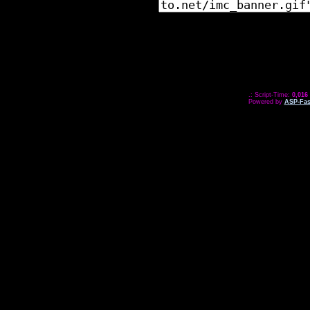
.: Script-Time:
0,016
Powered by
ASP-Fas