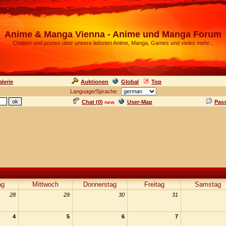
Anime & Manga Vienna - Anime und Manga Forum
Chatten und posten über unsere liebsten Anime, Manga, Games und vieles mehr...
lerie
Auktionen
Global
Top
Language/Sprache:
Chat (
0
)
User-Map
Pas
new
ag
Mittwoch
Donnerstag
Freitag
Samstag
28
29
30
31
4
5
6
7