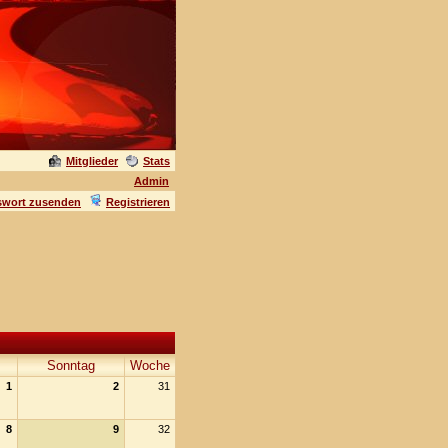
Mitglieder
Stats
Admin
swort zusenden
Registrieren
Sonntag
Woche
1
2
31
8
9
32