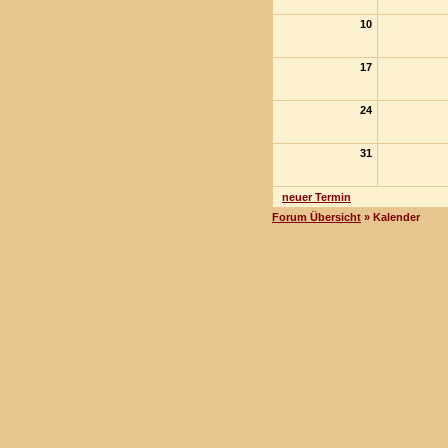
10
17
24
31
neuer Termin
Forum Übersicht
» Kalender