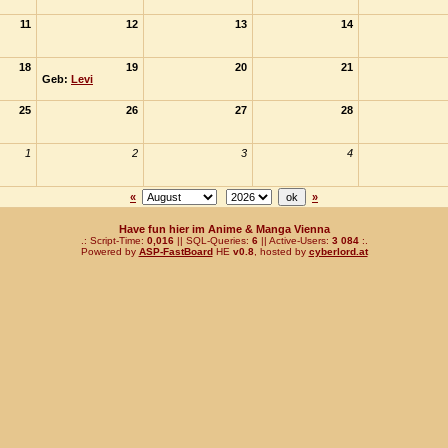
11
12
13
14
18
19
20
21
Geb:
Levi
25
26
27
28
1
2
3
4
«
»
Have fun hier im Anime & Manga Vienna
.: Script-Time:
0,016
|| SQL-Queries:
6
|| Active-Users:
3 084
:.
Powered by
ASP-FastBoard
HE
v0.8
, hosted by
cyberlord.at