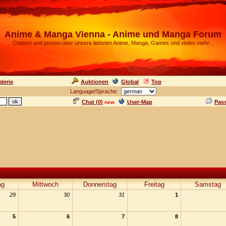
Anime & Manga Vienna - Anime und Manga Forum
Chatten und posten über unsere liebsten Anime, Manga, Games und vieles mehr...
lerie
Auktionen
Global
Top
Language/Sprache:
Chat (
0
)
User-Map
Pas
new
ag
Mittwoch
Donnerstag
Freitag
Samstag
29
30
31
1
5
6
7
8