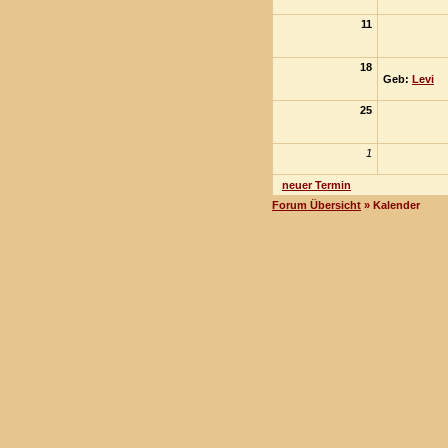
11
18
Geb:
Levi
25
1
neuer Termin
Forum Übersicht
» Kalender