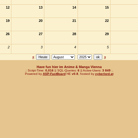
12
13
14
15
19
20
21
22
26
27
28
29
2
3
4
5
«
»
Have fun hier im Anime & Manga Vienna
.: Script-Time:
0,016
|| SQL-Queries:
6
|| Active-Users:
3 849
:.
Powered by
ASP-FastBoard
HE
v0.8
, hosted by
cyberlord.at