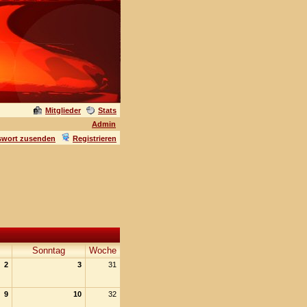
Mitglieder
Stats
Admin
swort zusenden
Registrieren
Sonntag
Woche
2
3
31
9
10
32