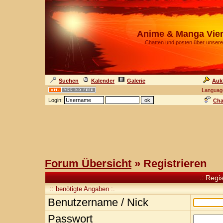
Anime & Manga Vie
Chatten und posten über unsere
Suchen
Kalender
Galerie
Auk
Languag
Login:
Cha
Forum Übersicht
» Registrieren
.: Regi
:: benötigte Angaben :.
Benutzername / Nick
Passwort