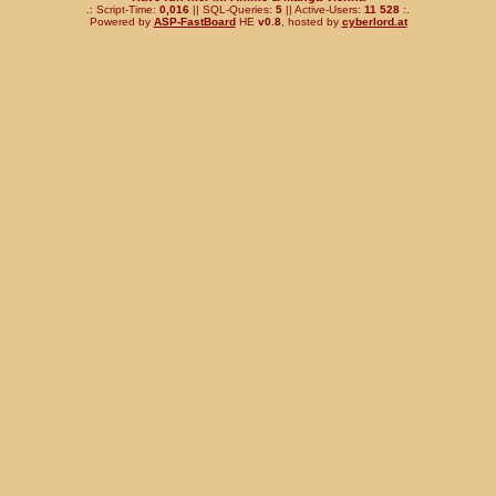
.: Script-Time:
0,016
|| SQL-Queries:
5
|| Active-Users:
11 528
:.
Powered by
ASP-FastBoard
HE
v0.8
, hosted by
cyberlord.at