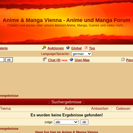
Anime & Manga Vienna - Anime und Manga Forum
Chatten und posten über unsere liebsten Anime, Manga, Games und vieles mehr...
lerie
Auktionen
Global
Top
Language/Sprache:
Chat (
0
)
User-Map
Pas
new
hergebnisse
.: Suchergebnisse :.
Thema
Autor
Antworten
Gelesen
Es wurden keine Ergebnisse gefunden!
zeige
hergebnisse
Have fun hier im Anime & Manga Vienna