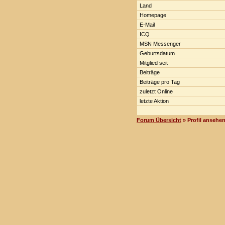
Land
Homepage
E-Mail
ICQ
MSN Messenger
Geburtsdatum
Mitglied seit
Beiträge
Beiträge pro Tag
zuletzt Online
letzte Aktion
Forum Übersicht
» Profil ansehe