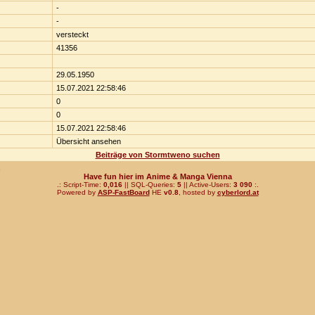
-
-
versteckt
41356
29.05.1950
15.07.2021 22:58:46
0
0
15.07.2021 22:58:46
Übersicht ansehen
Beiträge von Stormtweno suchen
n
Have fun hier im Anime & Manga Vienna
.: Script-Time:
0,016
|| SQL-Queries:
5
|| Active-Users:
3 090
:.
Powered by
ASP-FastBoard
HE
v0.8
, hosted by
cyberlord.at