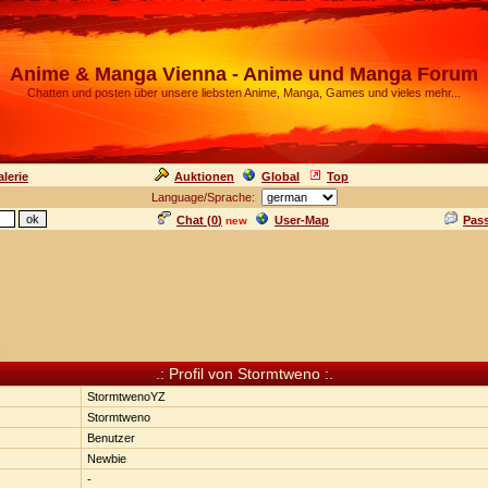
Anime & Manga Vienna - Anime und Manga Forum
Chatten und posten über unsere liebsten Anime, Manga, Games und vieles mehr...
lerie
Auktionen
Global
Top
Language/Sprache:
Chat (
0
)
User-Map
Pas
new
n
.: Profil von Stormtweno :.
StormtwenoYZ
Stormtweno
Benutzer
Newbie
-