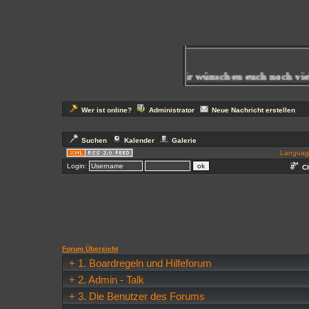
 Schreibt bitte auch ins
Gästebuch
! Wir wünschen euch noch viel S
Wer ist online?
Administrator
Neue Nachricht erstellen
Suchen
Kalender
Galerie
Languag
Login:
Ch
Forum Übersicht
+
1. Boardregeln und Hilfeforum
+
2. Admin - Talk
+
3. Die Benutzer des Forums