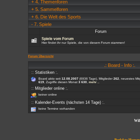
+
4. Themenforen
+
5. Sammelforen
+
6. Die Welt des Sports
-
7. Spiele
Forum
Spiele vom Forum
Hier findet ihr nur Spiele, die von diesem Forum stammen!
Forum Übersicht
.: Board - Info :.
:: Statistiken :.
Board aktiv seit
12.08.2007
(6936 Tage), Mitglieder
262
, neuestes Mit
619
, Zugriffe diesen Monat
3 630
,
mehr ..
:: Mitglieder online :.
keiner online
:: Kalender-Events (nächsten 14 Tage) :.
keine Termine vorhanden
Wil