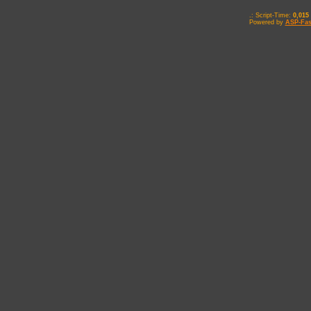
.: Script-Time:
0,015
Powered by
ASP-Fas