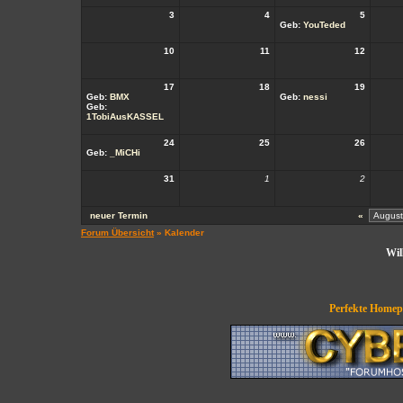
3
4
5
Geb:
YouTeded
10
11
12
17
18
19
Geb:
BMX
Geb:
nessi
Geb:
1TobiAusKASSEL
24
25
26
Geb:
_MiCHi
31
1
2
neuer Termin
«
Forum Übersicht
» Kalender
Wil
Perfekte Homepa